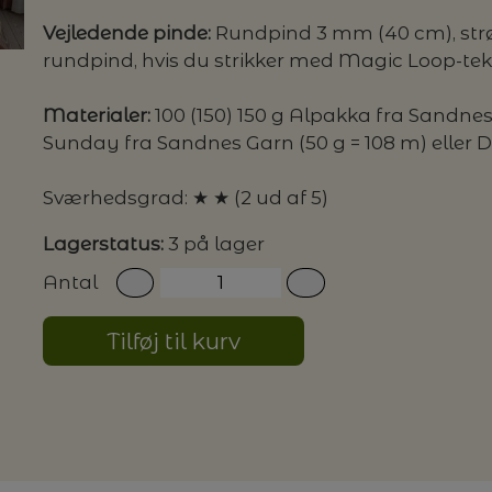
Vejledende pinde:
Rundpind 3 mm (40 cm), str
rundpind, hvis du strikker med Magic Loop-tek
G MILJØVENLIGE VASKEMIDLER
Materialer:
100 (150) 150 g Alpakka fra Sandnes
Sunday fra Sandnes Garn (50 g = 108 m) eller D
P
Sværhedsgrad: ★ ★ (2 ud af 5)
Lagerstatus:
3 på lager
Antal
Tilføj til kurv