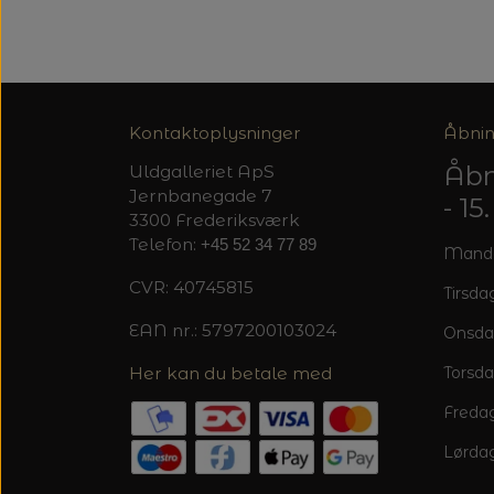
Kontaktoplysninger
Åbnin
Åbn
Uldgalleriet ApS
Jernbanegade 7
- 1
3300 Frederiksværk
Telefon:
+45 52 34 77 89
Mandag
CVR: 40745815
Tirsdag
EAN nr.: 5797200103024
Onsda
Her kan du betale med
Torsda
Fredag
Lørdag