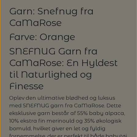
Garn: Snefnug fra
LENE HOLME SAMSØE - LEKNIT
MASKESTOPPERE
PASCUALI: NEPAL - SPAR 20%
LANG YARNS
CaMaRose
MY FAVOURITE THINGS KNITWEAR
MASKEWIRES
Farve: Orange
PASCULI: SUAVE - SPAR 20%
MONDIAL
ODD ROW
SNEFNUG Garn fra
MÅLEBÅND / PINDEMÅLERE
POMP STITCH - BRODERI - SPAR 30-35%
PASCUALI
CaMaRose: En Hyldest
PÅ ALLE KITS
OTHER LOOPS
OPSKRIFTHOLDER FRA KNITPRO -
RAUMA GARN
til Naturlighed og
MAGMA
SPAR 40% - GLERUPS STØVLER BØRN (STR.
Finesse
PETITEKNIT
19 - 23)
PERMIN
SAKSE
Oplev den ultimative blødhed og luksus
RAUMA
PERMIN: SPAR 30% PÅ ALLE
med SNEFNUG garn fra CaMaRose. Dette
SOMMERGARN
STRIKKE- OG SYNÅLE
JULEBRODERIER
eksklusive garn består af 55% baby alpaca,
SUSIE HAUMANN
10% ekstra fin merinould og 35% økologisk
bomuld, hvilket giver en let og fyldig
BALDYRE: UDVALGTE BRODERIER - SPAR
SYTRÅD
fornemmelse, der er perfekt til både babytøj