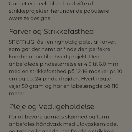
Garnet er ideelt til en bred vifte af
strikkeprojekter, herunder de populære
oversize designs.
Farver og Strikkefasthed
SNEFNUG fås i en righoldig palet af farver,
som gør det nemt at finde den perfekte
kombination til ethvert projekt. Den
anbefalede pindestørrelse er 4,0 til 6,0 mm,
med en strikkefasthed på 12-16 masker pr. 10
cm og ca. 24 pinde i højden. Hvert nøgle
vejer 50 gram og har en løbelængde på 110
meter.
Pleje og Vedligeholdelse
For at bevare garnets skønhed og form
anbefales håndvask med uldvaskemiddel
og tørring liggende. Det færdige strik kan