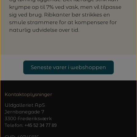
krympe op til 7% ved vask, men vil tilpasse
sig ved brug. Ribkanter bør strikkes en
smule strammere for at kompensere for
naturlig udvidelse over tid.
Seneste varer i webshoppen
Kontaktoplysninger
Uldgalleriet ApS
Jernbanegade 7
3300 Frederiksværk
Telefon:
+45 52 34 77 89