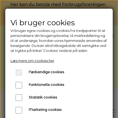
Her kan du betale med Forbrugsforeningen
Vi bruger cookies
Vi bruger egne cookies og cookies fra tredjeparter til at
BEMÆRK: Butikken har ferielukket* fra
personalisere din brugeroplevelse, til markedsføring og
til at undersøge, hvordan vores hjemmeside anvendes af
1/8 - 9/8 - 2026
besøgende. Du kan altid tilbagekalde dit samtykke ved
*Webshoppen er åben og sender hele
at trykke på linket 'Cookies' nederst på siden.
perioden - her kan du også bestille
Læs mere om cookies her
afhentning
Nødvendige cookies
Vi gør opmærksom på, at der kan være lidt
længere leveringstid
Funktionelle cookies
Statistik cookies
Marketing cookies