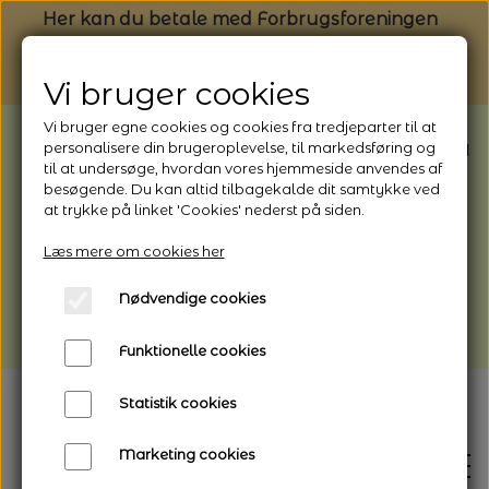
Her kan du betale med Forbrugsforeningen
Vi bruger cookies
Vi bruger egne cookies og cookies fra tredjeparter til at
BEMÆRK: Butikken har ferielukket* fra
personalisere din brugeroplevelse, til markedsføring og
til at undersøge, hvordan vores hjemmeside anvendes af
1/8 - 9/8 - 2026
besøgende. Du kan altid tilbagekalde dit samtykke ved
*Webshoppen er åben og sender hele
at trykke på linket 'Cookies' nederst på siden.
perioden - her kan du også bestille
Læs mere om cookies her
afhentning
Nødvendige cookies
Vi gør opmærksom på, at der kan være lidt
længere leveringstid
Funktionelle cookies
Statistik cookies
Marketing cookies