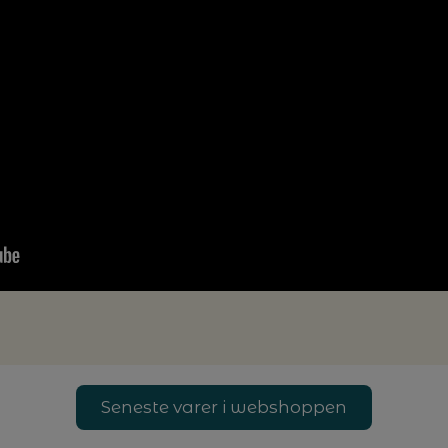
Seneste varer i webshoppen