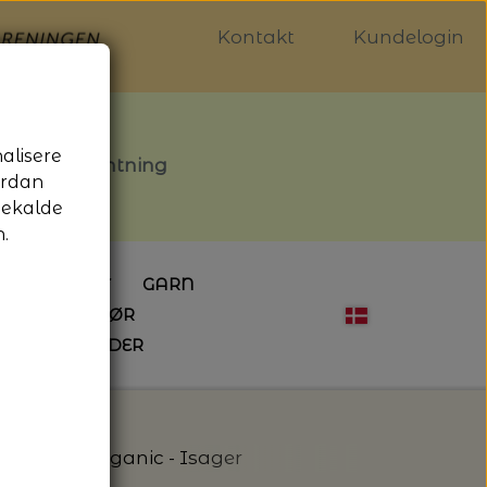
Kontakt
Kundelogin
nalisere
stille afhentning
ordan
gekalde
.
LDGALLERIET
GARN
OG SYTILBEHØR
ÅBNINGSTIDER
HÆKLING
MAGASINER
EBØGER
HÆKLENÅLE
LAINE MAGAZINE
 - UDE OG INDE
ESKO
NG
BØGER OM HÆKLING
at - Hør Organic - Isager