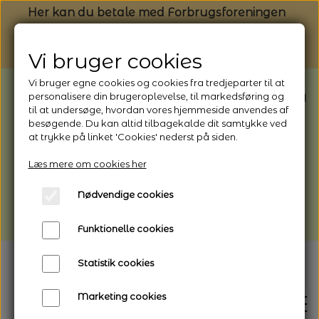
Her kan du betale med Forbrugsforeningen
Vi bruger cookies
Vi bruger egne cookies og cookies fra tredjeparter til at
BEMÆRK: Butikken har ferielukket* fra
personalisere din brugeroplevelse, til markedsføring og
til at undersøge, hvordan vores hjemmeside anvendes af
1/8 - 9/8 - 2026
besøgende. Du kan altid tilbagekalde dit samtykke ved
*Webshoppen er åben og sender hele
at trykke på linket 'Cookies' nederst på siden.
perioden - her kan du også bestille
Læs mere om cookies her
afhentning
Nødvendige cookies
Vi gør opmærksom på, at der kan være lidt
længere leveringstid
Funktionelle cookies
Statistik cookies
Marketing cookies