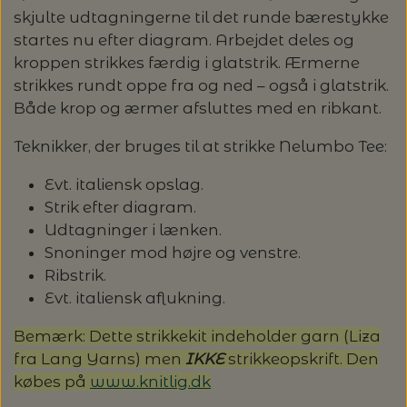
skjulte udtagningerne til det runde bærestykke
LENE HOLME SAMSØE - LEKNIT
MASKESTOPPERE
startes nu efter diagram. Arbejdet deles og
PASCUALI: NEPAL - SPAR 20%
LANG YARNS
kroppen strikkes færdig i glatstrik. Ærmerne
strikkes rundt oppe fra og ned – også i glatstrik.
MY FAVOURITE THINGS KNITWEAR
MASKEWIRES
PASCULI: SUAVE - SPAR 20%
MONDIAL
Både krop og ærmer afsluttes med en ribkant.
ODD ROW
Teknikker, der bruges til at strikke Nelumbo Tee:
MÅLEBÅND / PINDEMÅLERE
POMP STITCH - BRODERI - SPAR 30-35%
PASCUALI
PÅ ALLE KITS
Evt. italiensk opslag.
OTHER LOOPS
OPSKRIFTHOLDER FRA KNITPRO -
Strik efter diagram.
RAUMA GARN
MAGMA
Udtagninger i lænken.
SPAR 40% - GLERUPS STØVLER BØRN (STR.
PETITEKNIT
Snoninger mod højre og venstre.
19 - 23)
PERMIN
Ribstrik.
SAKSE
Evt. italiensk aflukning.
RAUMA
PERMIN: SPAR 30% PÅ ALLE
SOMMERGARN
STRIKKE- OG SYNÅLE
JULEBRODERIER
Bemærk: Dette strikkekit indeholder garn (Liza
SUSIE HAUMANN
fra Lang Yarns) men
IKKE
strikkeopskrift. Den
købes på
www.knitlig.dk
BALDYRE: UDVALGTE BRODERIER - SPAR
SYTRÅD