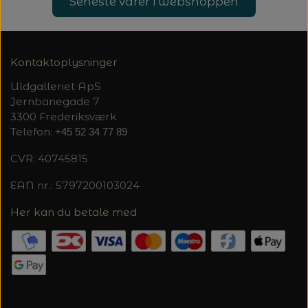
Seneste varer i webshoppen
Kontaktoplysninger
Uldgalleriet ApS
Jernbanegade 7
3300 Frederiksværk
Telefon:
+45 52 34 77 89
CVR: 40745815
EAN nr.: 5797200103024
Her kan du betale med