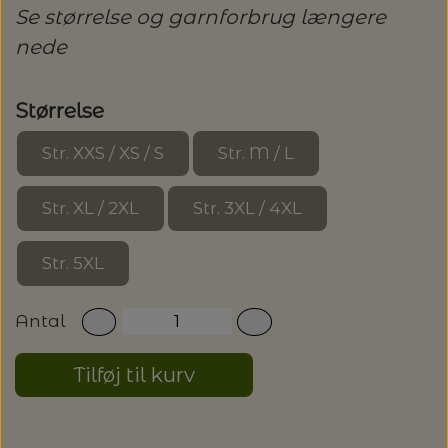
20%
Se størrelse og garnforbrug længere
TRYKLÅSE
nede
Størrelse
Str. XXS / XS / S
Str. M / L
Str. XL / 2XL
Str. 3XL / 4XL
Str. 5XL
Antal
Tilføj til kurv