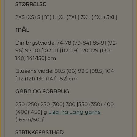
STØRRELSE
2XS (XS) S (M) L [XL (2XL) 3XL (4XL) 5XL]
MÅL
Din brystvidde: 74-78 (79-84) 85-91 (92-
96) 97-101 [102-111 (112-119) 120-129 (130-
140) 141-150] cm
Blusens vidde: 80,5 (86) 92,5 (98,5) 104
[112 (121) 130 (141) 152] cm.
GARN OG FORBRUG
250 (250) 250 (300) 300 [350 (350) 400
(400) 450] g
Liza fra Lang yarns
(165m/50g)
STRIKKEFASTHED