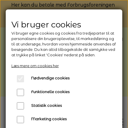
Her kan du betale med Forbrugsforeningen
Vi bruger cookies
Vi bruger egne cookies og cookies fra tredjeparter til at
BEMÆRK: Butikken har ferielukket* fra
personalisere din brugeroplevelse, til markedsføring og
til at undersøge, hvordan vores hjemmeside anvendes af
1/8 - 9/8 - 2026
besøgende. Du kan altid tilbagekalde dit samtykke ved
*Webshoppen er åben og sender hele
at trykke på linket 'Cookies' nederst på siden.
perioden - her kan du også bestille
Læs mere om cookies her
afhentning
Nødvendige cookies
Vi gør opmærksom på, at der kan være lidt
længere leveringstid
Funktionelle cookies
Statistik cookies
Marketing cookies