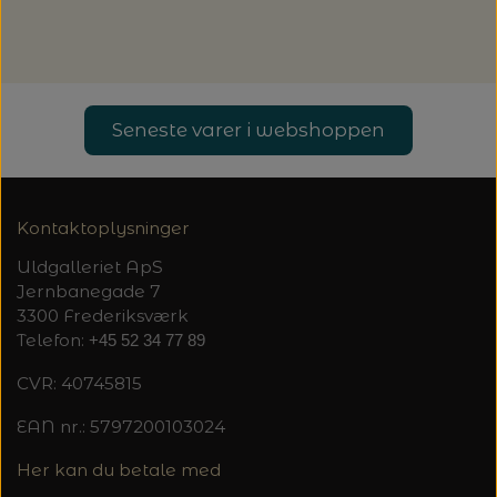
20%
TRYKLÅSE
Seneste varer i webshoppen
Kontaktoplysninger
Uldgalleriet ApS
Jernbanegade 7
3300 Frederiksværk
Telefon:
+45 52 34 77 89
CVR: 40745815
EAN nr.: 5797200103024
Her kan du betale med