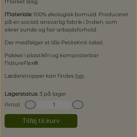
Market Bag.
LENE HOLME SAMSØE - LEKNIT
MASKESTOPPERE
Materiale:
100% økologisk bomuld. Produceret
PASCUALI: NEPAL - SPAR 20%
LANG YARNS
på en socialt ansvarlig fabrik i Indien, som
MY FAVOURITE THINGS KNITWEAR
sikrer sunde og fair arbejdsforhold.
MASKEWIRES
PASCULI: SUAVE - SPAR 20%
MONDIAL
Der medfølger et lille PetiteKnit-label.
ODD ROW
MÅLEBÅND / PINDEMÅLERE
POMP STITCH - BRODERI - SPAR 30-35%
PASCUALI
Pakket i plastikfri og komposterbar
PÅ ALLE KITS
NatureFlex®.
OTHER LOOPS
OPSKRIFTHOLDER FRA KNITPRO -
RAUMA GARN
MAGMA
Læderstropper kan findes
her
.
SPAR 40% - GLERUPS STØVLER BØRN (STR.
PETITEKNIT
19 - 23)
PERMIN
SAKSE
Lagerstatus:
3 på lager
RAUMA
PERMIN: SPAR 30% PÅ ALLE
Antal
SOMMERGARN
STRIKKE- OG SYNÅLE
JULEBRODERIER
SUSIE HAUMANN
Tilføj til kurv
BALDYRE: UDVALGTE BRODERIER - SPAR
SYTRÅD