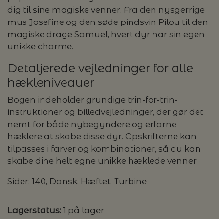
dig til sine magiske venner. Fra den nysgerrige
LENE HOLME SAMSØE - LEKNIT
MASKESTOPPERE
mus Josefine og den søde pindsvin Pilou til den
PASCUALI: NEPAL - SPAR 20%
LANG YARNS
magiske drage Samuel, hvert dyr har sin egen
unikke charme.
MY FAVOURITE THINGS KNITWEAR
MASKEWIRES
PASCULI: SUAVE - SPAR 20%
MONDIAL
Detaljerede vejledninger for alle
ODD ROW
MÅLEBÅND / PINDEMÅLERE
hækleniveauer
POMP STITCH - BRODERI - SPAR 30-35%
PASCUALI
PÅ ALLE KITS
Bogen indeholder grundige trin-for-trin-
OTHER LOOPS
OPSKRIFTHOLDER FRA KNITPRO -
instruktioner og billedvejledninger, der gør det
RAUMA GARN
MAGMA
nemt for både nybegyndere og erfarne
SPAR 40% - GLERUPS STØVLER BØRN (STR.
PETITEKNIT
hæklere at skabe disse dyr. Opskrifterne kan
19 - 23)
PERMIN
tilpasses i farver og kombinationer, så du kan
SAKSE
skabe dine helt egne unikke hæklede venner.
RAUMA
PERMIN: SPAR 30% PÅ ALLE
SOMMERGARN
STRIKKE- OG SYNÅLE
JULEBRODERIER
Sider: 140, Dansk, Hæftet, Turbine
SUSIE HAUMANN
BALDYRE: UDVALGTE BRODERIER - SPAR
SYTRÅD
Lagerstatus:
1 på lager