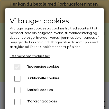
Her kan du betale med Forbrugsforeningen
Vi bruger cookies
Vi bruger egne cookies og cookies fra tredjeparter til at
BEMÆRK: Butikken har ferielukket* fra
personalisere din brugeroplevelse, til markedsføring og
til at undersøge, hvordan vores hjemmeside anvendes af
1/8 - 9/8 - 2026
besøgende. Du kan altid tilbagekalde dit samtykke ved
*Webshoppen er åben og sender hele
at trykke på linket 'Cookies' nederst på siden.
perioden - her kan du også bestille
Læs mere om cookies her
afhentning
Nødvendige cookies
Vi gør opmærksom på, at der kan være lidt
længere leveringstid
Funktionelle cookies
Statistik cookies
Marketing cookies