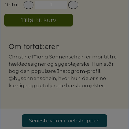
20%
Antal
TRYKLÅSE
Tilføj til kurv
Om forfatteren
Christine Maria Sonnenschein er mor til tre,
hækledesigner og sygeplejerske. Hun står
bag den populære Instagram-profil
@bysonnenschein, hvor hun deler sine
kærlige og detaljerede hækleprojekter.
Seneste varer i webshoppen