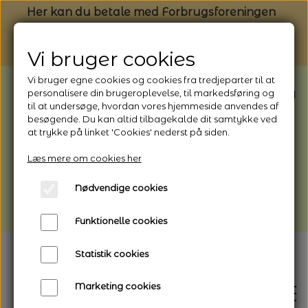
Her kan du betale med Forbrugsforeningen
Vi bruger cookies
Vi bruger egne cookies og cookies fra tredjeparter til at
BEMÆRK: Butikken har ferielukket* fra
personalisere din brugeroplevelse, til markedsføring og
til at undersøge, hvordan vores hjemmeside anvendes af
1/8 - 9/8 - 2026
besøgende. Du kan altid tilbagekalde dit samtykke ved
*Webshoppen er åben og sender hele
at trykke på linket 'Cookies' nederst på siden.
perioden - her kan du også bestille
Læs mere om cookies her
afhentning
Nødvendige cookies
Vi gør opmærksom på, at der kan være lidt
længere leveringstid
Funktionelle cookies
Statistik cookies
Marketing cookies