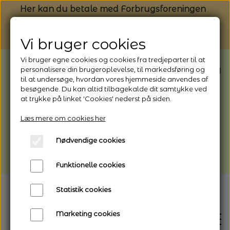
Her kan du betale med Forbrugsforeningen
Vi bruger cookies
Vi bruger egne cookies og cookies fra tredjeparter til at
BEMÆRK: Butikken har ferielukket* fra
personalisere din brugeroplevelse, til markedsføring og
til at undersøge, hvordan vores hjemmeside anvendes af
1/8 - 9/8 - 2026
besøgende. Du kan altid tilbagekalde dit samtykke ved
*Webshoppen er åben og sender hele
at trykke på linket 'Cookies' nederst på siden.
perioden - her kan du også bestille
Læs mere om cookies her
afhentning
Nødvendige cookies
Vi gør opmærksom på, at der kan være lidt
længere leveringstid
Funktionelle cookies
Statistik cookies
Marketing cookies