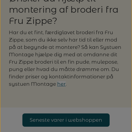
20%
montering af broderi fra
TRYKLÅSE
Fru Zippe?
Har du et fint, færdiglavet broderi fra Fru
Zippe, som du ikke selv har tid til eller mod
på at begynde at montere? Så kan Systuen
Montage hjælpe dig med at omdanne dit
Fru Zippe broderi til en fin pude, mulepose,
pung eller hvad du måtte drømme om. Du
finder priser og kontaktinformationer på
systuen Montage
her
.
Seneste varer i webshoppen