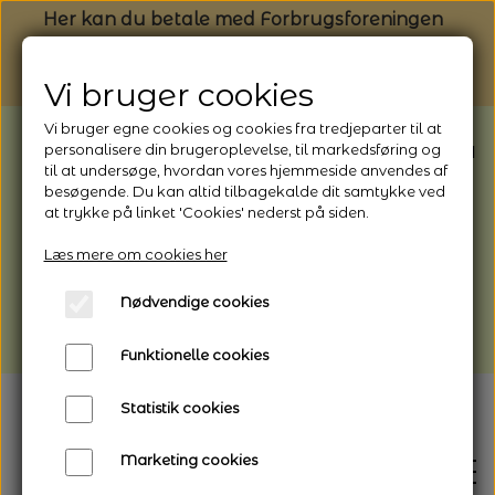
Her kan du betale med Forbrugsforeningen
Vi bruger cookies
Vi bruger egne cookies og cookies fra tredjeparter til at
BEMÆRK: Butikken har ferielukket* fra
personalisere din brugeroplevelse, til markedsføring og
til at undersøge, hvordan vores hjemmeside anvendes af
1/8 - 9/8 - 2026
besøgende. Du kan altid tilbagekalde dit samtykke ved
*Webshoppen er åben og sender hele
at trykke på linket 'Cookies' nederst på siden.
perioden - her kan du også bestille
Læs mere om cookies her
afhentning
Nødvendige cookies
Vi gør opmærksom på, at der kan være lidt
længere leveringstid
Funktionelle cookies
Statistik cookies
Marketing cookies