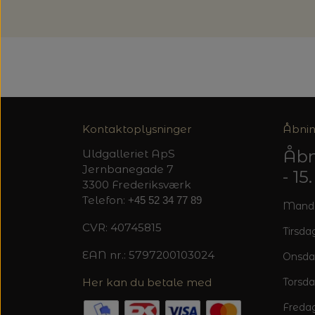
Kontaktoplysninger
Åbnin
Åbn
Uldgalleriet ApS
Jernbanegade 7
- 1
3300 Frederiksværk
Telefon:
+45 52 34 77 89
Mandag
CVR: 40745815
Tirsdag
EAN nr.: 5797200103024
Onsda
Her kan du betale med
Torsda
Fredag