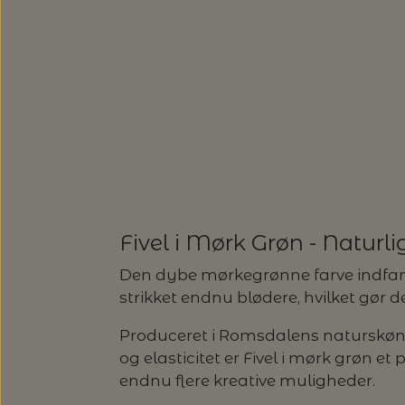
SUSIE HAUMANN
SOMMERGARN
ULDSÆBE
SONETT – ØKOLOGISK SÆBE O
EUCALAN
HJELHOLTS ULDVASK
ISAGER - ULDSÆBE/WOOLSOA
Fivel i Mørk Grøn - Naturl
Den dybe mørkegrønne farve indfange
strikket endnu blødere, hvilket gør 
Produceret i Romsdalens naturskønne
og elasticitet er Fivel i mørk grøn et p
endnu flere kreative muligheder.