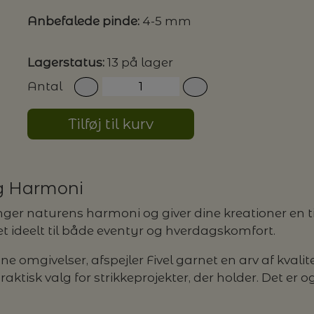
Anbefalede pinde:
4-5 mm
G MILJØVENLIGE VASKEMIDLER
Lagerstatus:
13 på lager
Antal
P
Tilføj til kurv
ig Harmoni
r naturens harmoni og giver dine kreationer en tid
det ideelt til både eventyr og hverdagskomfort.
 omgivelser, afspejler Fivel garnet en arv af kvali
raktisk valg for strikkeprojekter, der holder. Det er og