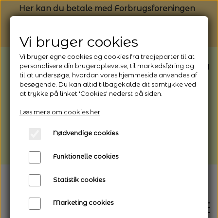
Her kan du betale med Forbrugsforeningen
Vi bruger cookies
Vi bruger egne cookies og cookies fra tredjeparter til at
BEMÆRK: Butikken har ferielukket* fra
personalisere din brugeroplevelse, til markedsføring og
til at undersøge, hvordan vores hjemmeside anvendes af
1/8 - 9/8 - 2026
besøgende. Du kan altid tilbagekalde dit samtykke ved
*Webshoppen er åben og sender hele
at trykke på linket 'Cookies' nederst på siden.
perioden - her kan du også bestille
Læs mere om cookies her
afhentning
Nødvendige cookies
Vi gør opmærksom på, at der kan være lidt
længere leveringstid
Funktionelle cookies
Statistik cookies
Marketing cookies