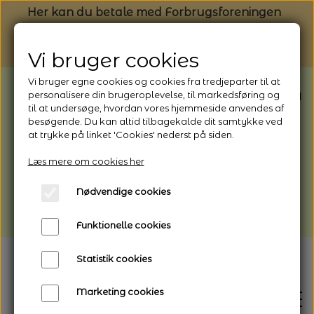
Her kan du betale med Forbrugsforeningen
Vi bruger cookies
Vi bruger egne cookies og cookies fra tredjeparter til at
BEMÆRK: Butikken har ferielukket* fra
personalisere din brugeroplevelse, til markedsføring og
til at undersøge, hvordan vores hjemmeside anvendes af
1/8 - 9/8 - 2026
besøgende. Du kan altid tilbagekalde dit samtykke ved
*Webshoppen er åben og sender hele
at trykke på linket 'Cookies' nederst på siden.
perioden - her kan du også bestille
Læs mere om cookies her
afhentning
Nødvendige cookies
Vi gør opmærksom på, at der kan være lidt
længere leveringstid
Funktionelle cookies
Statistik cookies
Marketing cookies