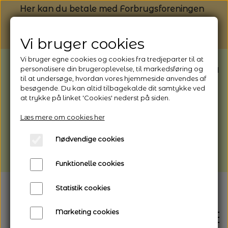
Her kan du betale med Forbrugsforeningen
Vi bruger cookies
Vi bruger egne cookies og cookies fra tredjeparter til at
BEMÆRK: Butikken har ferielukket* fra
personalisere din brugeroplevelse, til markedsføring og
til at undersøge, hvordan vores hjemmeside anvendes af
1/8 - 9/8 - 2026
besøgende. Du kan altid tilbagekalde dit samtykke ved
*Webshoppen er åben og sender hele
at trykke på linket 'Cookies' nederst på siden.
perioden - her kan du også bestille
Læs mere om cookies her
afhentning
Nødvendige cookies
Vi gør opmærksom på, at der kan være lidt
længere leveringstid
Funktionelle cookies
Statistik cookies
Marketing cookies