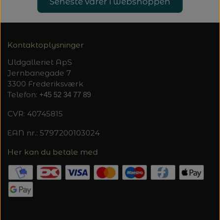
20%
Seneste varer i webshoppen
TRYKLÅSE
Kontaktoplysninger
Uldgalleriet ApS
Jernbanegade 7
3300 Frederiksværk
Telefon:
+45 52 34 77 89
CVR: 40745815
EAN nr.: 5797200103024
Her kan du betale med