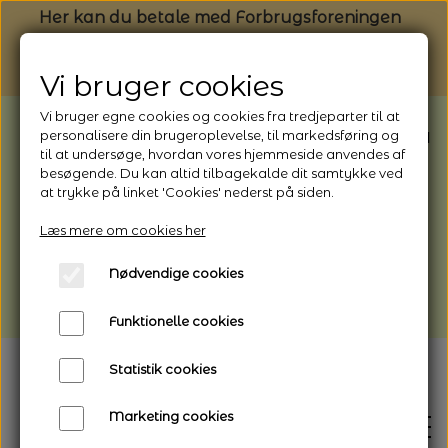
Her kan du betale med Forbrugsforeningen
Vi bruger cookies
Vi bruger egne cookies og cookies fra tredjeparter til at
BEMÆRK: Butikken har ferielukket* fra
personalisere din brugeroplevelse, til markedsføring og
til at undersøge, hvordan vores hjemmeside anvendes af
1/8 - 9/8 - 2026
besøgende. Du kan altid tilbagekalde dit samtykke ved
*Webshoppen er åben og sender hele
at trykke på linket 'Cookies' nederst på siden.
perioden - her kan du også bestille
Læs mere om cookies her
afhentning
Nødvendige cookies
Vi gør opmærksom på, at der kan være lidt
længere leveringstid
Funktionelle cookies
Statistik cookies
Marketing cookies