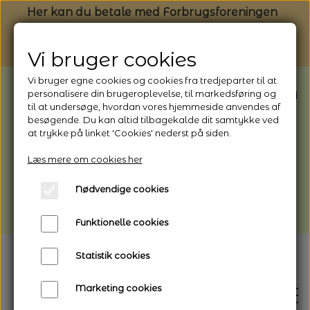
Her kan du betale med Forbrugsforeningen
Vi bruger cookies
Vi bruger egne cookies og cookies fra tredjeparter til at
BEMÆRK: Butikken har ferielukket* fra
personalisere din brugeroplevelse, til markedsføring og
til at undersøge, hvordan vores hjemmeside anvendes af
1/8 - 9/8 - 2026
besøgende. Du kan altid tilbagekalde dit samtykke ved
*Webshoppen er åben og sender hele
at trykke på linket 'Cookies' nederst på siden.
perioden - her kan du også bestille
Læs mere om cookies her
afhentning
Nødvendige cookies
Vi gør opmærksom på, at der kan være lidt
længere leveringstid
Funktionelle cookies
Statistik cookies
Marketing cookies