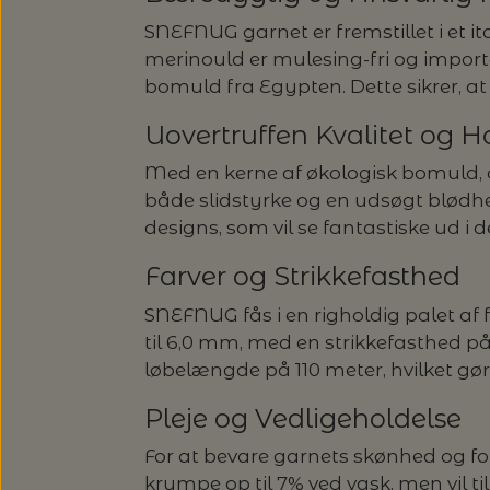
SNEFNUG garnet er fremstillet i et i
merinould er mulesing-fri og impo
bomuld fra Egypten. Dette sikrer, at
Uovertruffen Kvalitet og 
Med en kerne af økologisk bomuld, 
både slidstyrke og en udsøgt blødhed.
designs, som vil se fantastiske ud 
Farver og Strikkefasthed
SNEFNUG fås i en righoldig palet af
til 6,0 mm, med en strikkefasthed på
løbelængde på 110 meter, hvilket gør
Pleje og Vedligeholdelse
For at bevare garnets skønhed og f
krympe op til 7% ved vask, men vil t