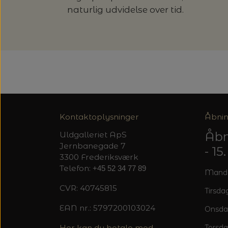
naturlig udvidelse over tid.
Kontaktoplysninger
Åbnin
Åbn
Uldgalleriet ApS
Jernbanegade 7
- 1
3300 Frederiksværk
Telefon:
+45 52 34 77 89
Mandag
CVR: 40745815
Tirsdag
EAN nr.: 5797200103024
Onsda
Her kan du betale med
Torsda