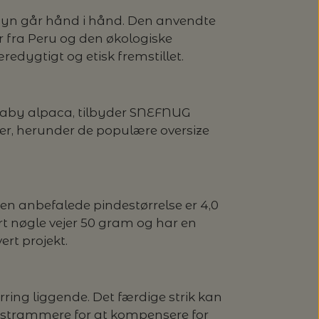
ensyn går hånd i hånd. Den anvendte
fra Peru og den økologiske
redygtigt og etisk fremstillet.
 baby alpaca, tilbyder SNEFNUG
kter, herunder de populære oversize
en anbefalede pindestørrelse er 4,0
ert nøgle vejer 50 gram og har en
ert projekt.
ing liggende. Det færdige strik kan
le strammere for at kompensere for