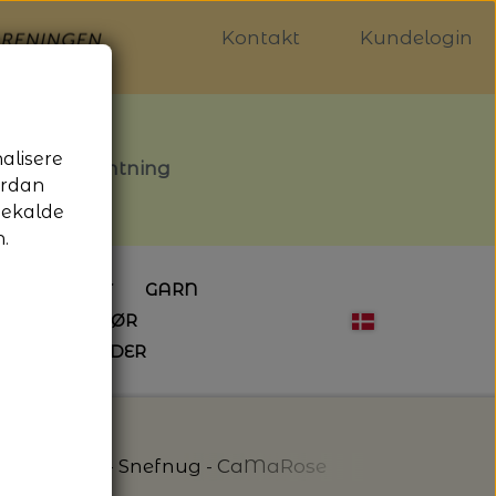
Kontakt
Kundelogin
nalisere
stille afhentning
ordan
gekalde
.
LDGALLERIET
GARN
OG SYTILBEHØR
ÅBNINGSTIDER
HÆKLING
MAGASINER
EBØGER
HÆKLENÅLE
LAINE MAGAZINE
 - UDE OG INDE
ESKO
NG
BØGER OM HÆKLING
gni - 7783 - Snefnug - CaMaRose