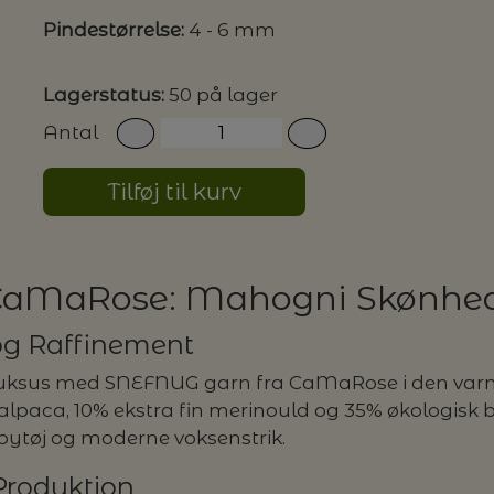
Pindestørrelse:
4 - 6 mm
G MILJØVENLIGE VASKEMIDLER
Lagerstatus:
50 på lager
Antal
P
Tilføj til kurv
CaMaRose: Mahogni Skønhe
 og Raffinement
luksus med SNEFNUG garn fra CaMaRose i den varme
alpaca, 10% ekstra fin merinould og 35% økologisk b
 babytøj og moderne voksenstrik.
Produktion