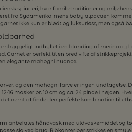
taliensk spinderi, hvor familietraditioner og miljøh
rteret fra Sydamerika, mens baby alpacaen kommer 
 garnet ikke kun er blødt og luksuriøst, men også bæ
Holdbarhed
omhyggeligt indhyllet i en blanding af merino og
 Garnet er perfekt til en bred vifte af strikkeproje
i den elegante mahogni nuance.
 farver, og den mahogni farve er ingen undtagelse. D
 12-16 masker pr. 10 cm og ca. 24 pinde i højden. Hv
 det nemt at finde den perfekte kombination til ethv
orm anbefales håndvask med uldvaskemiddel og tørr
ilpasse sig ved brug. Ribkanter bør strikkes en smu