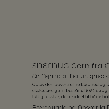
SUSIE HAUMANN
SOMMERGARN
ULDSÆBE
SONETT – ØKOLOGISK SÆBE O
EUCALAN
HJELHOLTS ULDVASK
ISAGER - ULDSÆBE/WOOLSOA
SNEFNUG Garn fra 
En Fejring af Naturlighed
Oplev den uovertrufne blødhed og 
eksklusive garn består af 55% baby 
luftig tekstur, der er ideel til både
Bæredygtig og Ansvarlig 