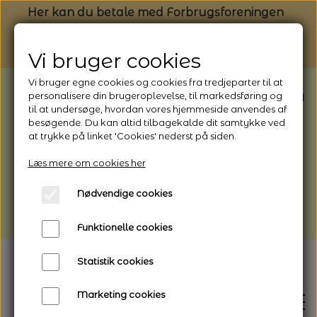
Her kan du betale med Forbrugsforeningen
Vi bruger cookies
Vi bruger egne cookies og cookies fra tredjeparter til at
BEMÆRK: Butikken har ferielukket* fra
personalisere din brugeroplevelse, til markedsføring og
til at undersøge, hvordan vores hjemmeside anvendes af
1/8 - 9/8 - 2026
besøgende. Du kan altid tilbagekalde dit samtykke ved
*Webshoppen er åben og sender hele
at trykke på linket 'Cookies' nederst på siden.
perioden - her kan du også bestille
Læs mere om cookies her
afhentning
Nødvendige cookies
Vi gør opmærksom på, at der kan være lidt
længere leveringstid
Funktionelle cookies
Statistik cookies
Marketing cookies