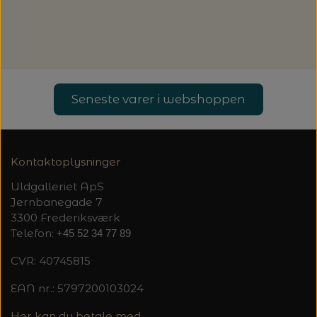
20%
TRYKLÅSE
Seneste varer i webshoppen
Kontaktoplysninger
Uldgalleriet ApS
Jernbanegade 7
3300 Frederiksværk
Telefon:
+45 52 34 77 89
CVR: 40745815
EAN nr.: 5797200103024
Her kan du betale med