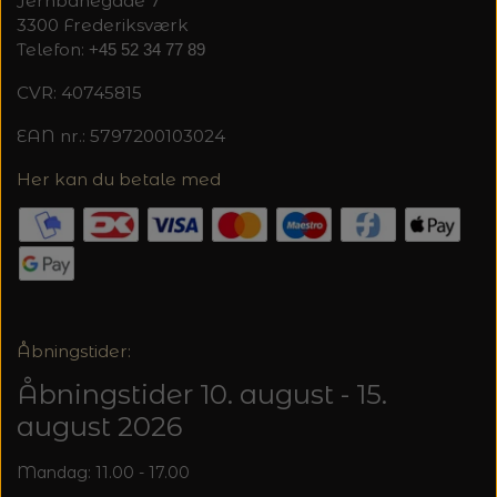
Jernbanegade 7
MAGMA
SPAR 40% - GLERUPS STØVLER BØRN (STR.
3300 Frederiksværk
PETITEKNIT
19 - 23)
Telefon:
+45 52 34 77 89
PERMIN
SAKSE
CVR: 40745815
RAUMA
PERMIN: SPAR 30% PÅ ALLE
SOMMERGARN
STRIKKE- OG SYNÅLE
JULEBRODERIER
EAN nr.: 5797200103024
SUSIE HAUMANN
Her kan du betale med
BALDYRE: UDVALGTE BRODERIER - SPAR
SYTRÅD
20%
TRYKLÅSE
Åbningstider:
Åbningstider 10. august - 15.
august 2026
Mandag: 11.00 - 17.00