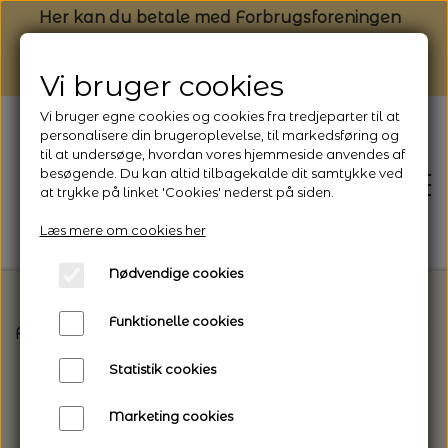
Her kan du betale med Forbrugsforeningen
Vi bruger cookies
Vi bruger egne cookies og cookies fra tredjeparter til at
personalisere din brugeroplevelse, til markedsføring og
til at undersøge, hvordan vores hjemmeside anvendes af
besøgende. Du kan altid tilbagekalde dit samtykke ved
at trykke på linket 'Cookies' nederst på siden.
Læs mere om cookies her
Nødvendige cookies
Funktionelle cookies
Forside
Vælg den rette garntype til dit projekt
C
FORSIDE
Statistik cookies
NYHEDSBREV
Marketing cookies