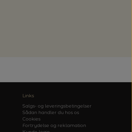
Links
Salgs- og leveringsbetingelser
Sådan handler du hos os
Cookies
Fortrydelse og reklamation
Kunde login