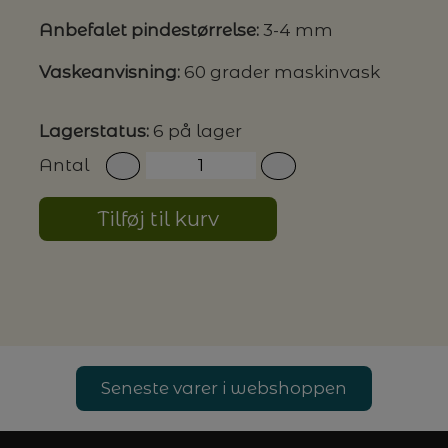
Anbefalet pindestørrelse:
3-4 mm
G MILJØVENLIGE VASKEMIDLER
Vaskeanvisning:
60 grader maskinvask
Lagerstatus:
6 på lager
P
Antal
Tilføj til kurv
Seneste varer i webshoppen