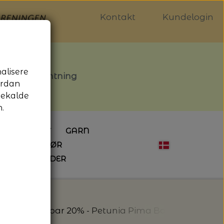
Kontakt
Kundelogin
nalisere
stille afhentning
ordan
gekalde
.
LDGALLERIET
GARN
OG SYTILBEHØR
ÅBNINGSTIDER
HÆKLING
MAGASINER
EBØGER
HÆKLENÅLE
LAINE MAGAZINE
 - UDE OG INDE
ESKO
NG
BØGER OM HÆKLING
7
Tilbud - Spar 20% - Petunia Pima Bomuldsgarn 