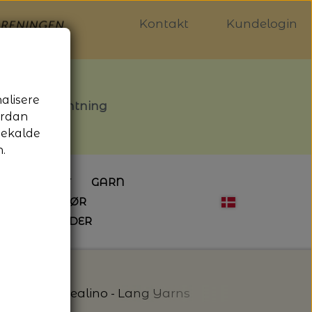
Kontakt
Kundelogin
nalisere
stille afhentning
ordan
gekalde
.
LDGALLERIET
GARN
OG SYTILBEHØR
ÅBNINGSTIDER
HÆKLING
MAGASINER
EBØGER
HÆKLENÅLE
LAINE MAGAZINE
 - UDE OG INDE
ESKO
NG
BØGER OM HÆKLING
Gul - 013 - Crealino - Lang Yarns