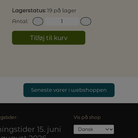
Lagerstatus:
19 på lager
G MILJØVENLIGE VASKEMIDLER
Antal
Tilføj til kurv
P
Seneste varer i webshoppen
gstider:
Vis på shop
ingstider 15. juni