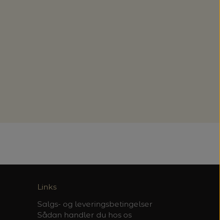
Links
Salgs- og leveringsbetingelser
Sådan handler du hos os