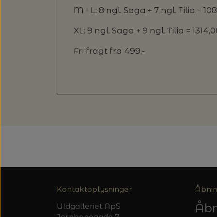
M - L: 8 ngl. Saga + 7 ngl. Tilia = 108
XL: 9 ngl. Saga + 9 ngl. Tilia = 1314,00
Fri fragt fra 499,-
Kontaktoplysninger
Åbnin
Åbn
Uldgalleriet ApS
Jernbanegade 7