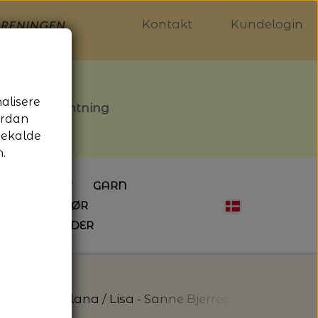
Kontakt
Kundelogin
nalisere
stille afhentning
ordan
gekalde
.
LDGALLERIET
GARN
OG SYTILBEHØR
ÅBNINGSTIDER
HÆKLING
MAGASINER
EBØGER
HÆKLENÅLE
LAINE MAGAZINE
 - UDE OG INDE
ESKO
NG
BØGER OM HÆKLING
t Jazz - Filcolana
Lisa - Sanne Bjerregaard - Filcolan