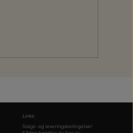
Links
Salgs- og leveringsbetingelser
Sådan handler du hos os