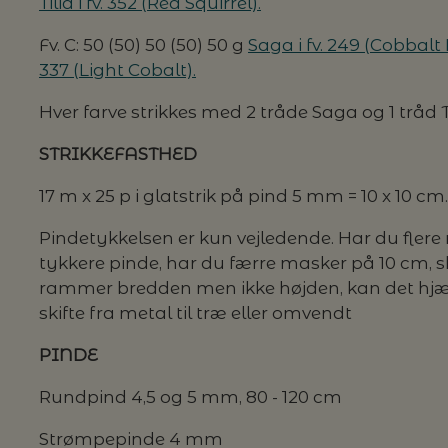
Tilia i fv. 352 (Red Squirrel).
Fv. C: 50 (50) 50 (50) 50 g
Saga i fv. 249 (Cobbalt
337 (Light Cobalt).
Hver farve strikkes med 2 tråde Saga og 1 tråd
STRIKKEFASTHED
17 m x 25 p i glatstrik på pind 5 mm = 10 x 10 cm.
Pindetykkelsen er kun vejledende. Har du flere m
tykkere pinde, har du færre masker på 10 cm, ska
rammer bredden men ikke højden, kan det hjælpe
skifte fra metal til træ eller omvendt
PINDE
Rundpind 4,5 og 5 mm, 80 - 120 cm
Strømpepinde 4 mm