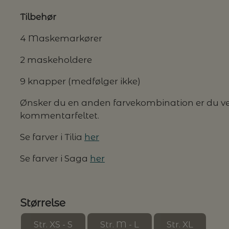
Tilbehør
4 Maskemarkører
2 maskeholdere
9 knapper (medfølger ikke)
Ønsker du en anden farvekombination er du vel
kommentarfeltet.
Se farver i Tilia
her
Se farver i Saga
her
Størrelse
Str. XS - S
Str. M - L
Str. XL