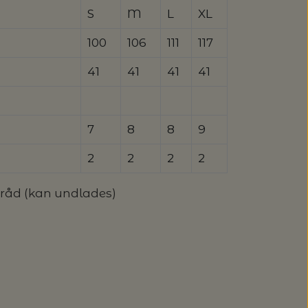
S
M
L
XL
100
106
111
117
41
41
41
41
7
8
8
9
2
2
2
2
tråd (kan undlades)