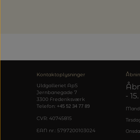
Kontaktoplysninger
Åbnin
Åbn
Uldgalleriet ApS
Jernbanegade 7
- 1
3300 Frederiksværk
Telefon:
+45 52 34 77 89
Mandag
CVR: 40745815
Tirsdag
EAN nr.: 5797200103024
Onsda