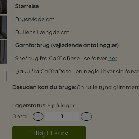
Størrelse
G MILJØVENLIGE VASKEMIDLER
Brystvidde cm
Bullens Længde cm
Garnforbrug (vejledende antal nøgler)
P
Snefnug fra CaMaRose - se farver
her
Yaku fra CaMaRose - en nøgle i hver sin farve
Desuden kan du bruge:
En rulle tynd glimmer
Lagerstatus:
5 på lager
Antal
Tilføj til kurv