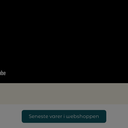
Seneste varer i webshoppen