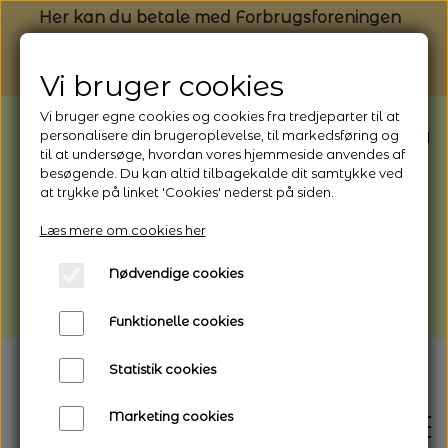
Her kan du betale med Forbrugsforeningen
Vi bruger cookies
Vi bruger egne cookies og cookies fra tredjeparter til at
BEMÆRK: Butikken har ferielukket* fra
personalisere din brugeroplevelse, til markedsføring og
til at undersøge, hvordan vores hjemmeside anvendes af
1/8 - 9/8 - 2026
besøgende. Du kan altid tilbagekalde dit samtykke ved
*Webshoppen er åben og sender hele
at trykke på linket 'Cookies' nederst på siden.
perioden - her kan du også bestille
Læs mere om cookies her
afhentning
Nødvendige cookies
Vi gør opmærksom på, at der kan være lidt
længere leveringstid
Funktionelle cookies
Statistik cookies
Marketing cookies