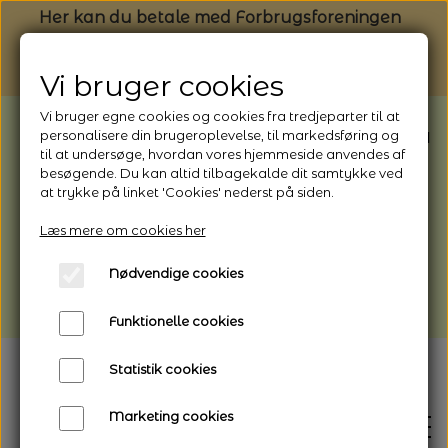
Her kan du betale med Forbrugsforeningen
Vi bruger cookies
Vi bruger egne cookies og cookies fra tredjeparter til at
BEMÆRK: Butikken har ferielukket* fra
personalisere din brugeroplevelse, til markedsføring og
til at undersøge, hvordan vores hjemmeside anvendes af
1/8 - 9/8 - 2026
besøgende. Du kan altid tilbagekalde dit samtykke ved
*Webshoppen er åben og sender hele
at trykke på linket 'Cookies' nederst på siden.
perioden - her kan du også bestille
Læs mere om cookies her
afhentning
Nødvendige cookies
Vi gør opmærksom på, at der kan være lidt
længere leveringstid
Funktionelle cookies
Statistik cookies
Marketing cookies