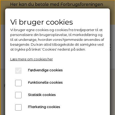
Her kan du betale med Forbrugsforeningen
Vi bruger cookies
Vi bruger egne cookies og cookies fra tredjeparter til at
personalisere din brugeroplevelse, til markedsføring og
til at undersøge, hvordan vores hjemmeside anvendes af
besøgende. Du kan altid tilbagekalde dit samtykke ved
at trykke på linket 'Cookies' nederst på siden.
Læs mere om cookies her
Nødvendige cookies
Funktionelle cookies
Forside
Vælg den rette garntype til dit projekt
R
FORSIDE
Statistik cookies
NYHEDSBREV
Marketing cookies