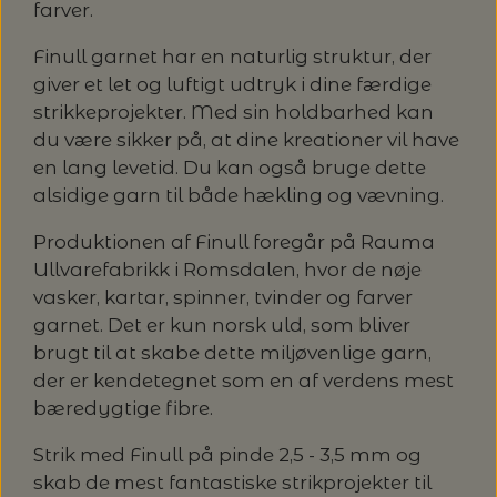
MAGMA
farver.
SPAR 40% - GLERUPS STØVLER BØRN (STR.
PETITEKNIT
19 - 23)
PERMIN
Finull garnet har en naturlig struktur, der
SAKSE
giver et let og luftigt udtryk i dine færdige
RAUMA
PERMIN: SPAR 30% PÅ ALLE
strikkeprojekter. Med sin holdbarhed kan
SOMMERGARN
STRIKKE- OG SYNÅLE
JULEBRODERIER
du være sikker på, at dine kreationer vil have
SUSIE HAUMANN
en lang levetid. Du kan også bruge dette
alsidige garn til både hækling og vævning.
BALDYRE: UDVALGTE BRODERIER - SPAR
SYTRÅD
20%
Produktionen af Finull foregår på Rauma
TRYKLÅSE
Ullvarefabrikk i Romsdalen, hvor de nøje
vasker, kartar, spinner, tvinder og farver
garnet. Det er kun norsk uld, som bliver
brugt til at skabe dette miljøvenlige garn,
der er kendetegnet som en af verdens mest
bæredygtige fibre.
Strik med Finull på pinde 2,5 - 3,5 mm og
skab de mest fantastiske strikprojekter til