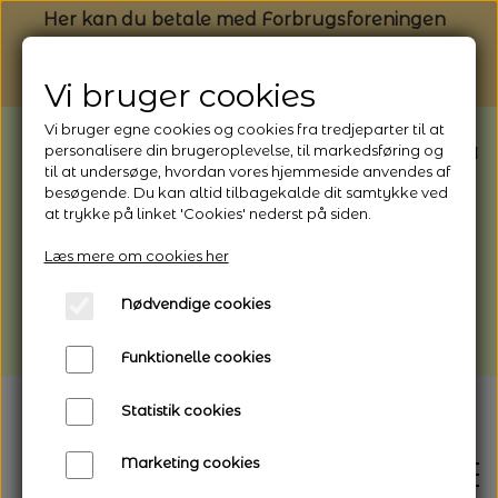
Her kan du betale med Forbrugsforeningen
Vi bruger cookies
Vi bruger egne cookies og cookies fra tredjeparter til at
BEMÆRK: Butikken har ferielukket* fra
personalisere din brugeroplevelse, til markedsføring og
til at undersøge, hvordan vores hjemmeside anvendes af
1/8 - 9/8 - 2026
besøgende. Du kan altid tilbagekalde dit samtykke ved
*Webshoppen er åben og sender hele
at trykke på linket 'Cookies' nederst på siden.
perioden - her kan du også bestille
Læs mere om cookies her
afhentning
Nødvendige cookies
Vi gør opmærksom på, at der kan være lidt
længere leveringstid
Funktionelle cookies
Statistik cookies
Marketing cookies