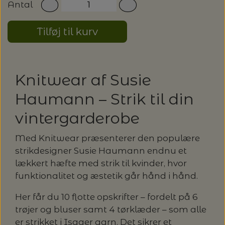
Antal
LENE HOLME SAMSØE - LEKNIT
MASKESTOPPERE
PASCUALI: NEPAL - SPAR 20%
LANG YARNS
Tilføj til kurv
MY FAVOURITE THINGS KNITWEAR
MASKEWIRES
PASCULI: SUAVE - SPAR 20%
MONDIAL
Knitwear af Susie
ODD ROW
MÅLEBÅND / PINDEMÅLERE
POMP STITCH - BRODERI - SPAR 30-35%
PASCUALI
Haumann – Strik til din
PÅ ALLE KITS
OTHER LOOPS
OPSKRIFTHOLDER FRA KNITPRO -
vintergarderobe
RAUMA GARN
MAGMA
SPAR 40% - GLERUPS STØVLER BØRN (STR.
PETITEKNIT
Med Knitwear præsenterer den populære
19 - 23)
PERMIN
strikdesigner Susie Haumann endnu et
SAKSE
lækkert hæfte med strik til kvinder, hvor
RAUMA
PERMIN: SPAR 30% PÅ ALLE
SOMMERGARN
funktionalitet og æstetik går hånd i hånd.
STRIKKE- OG SYNÅLE
JULEBRODERIER
SUSIE HAUMANN
Her får du 10 flotte opskrifter – fordelt på 6
trøjer og bluser samt 4 tørklæder – som alle
BALDYRE: UDVALGTE BRODERIER - SPAR
SYTRÅD
er strikket i Isager garn. Det sikrer et