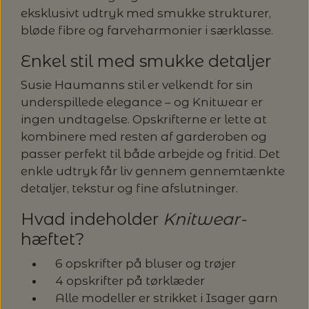
20%
eksklusivt udtryk med smukke strukturer,
TRYKLÅSE
bløde fibre og farveharmonier i særklasse.
Enkel stil med smukke detaljer
Susie Haumanns stil er velkendt for sin
underspillede elegance – og Knitwear er
ingen undtagelse. Opskrifterne er lette at
kombinere med resten af garderoben og
passer perfekt til både arbejde og fritid. Det
enkle udtryk får liv gennem gennemtænkte
detaljer, tekstur og fine afslutninger.
Hvad indeholder
Knitwear-
hæftet?
6 opskrifter på bluser og trøjer
4 opskrifter på tørklæder
Alle modeller er strikket i Isager garn