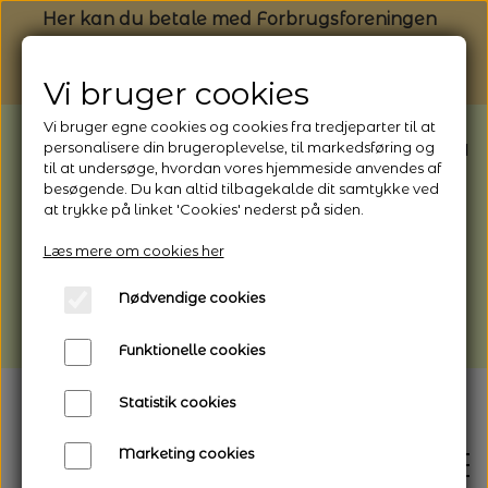
Her kan du betale med Forbrugsforeningen
Vi bruger cookies
Vi bruger egne cookies og cookies fra tredjeparter til at
BEMÆRK: Butikken har ferielukket* fra
personalisere din brugeroplevelse, til markedsføring og
til at undersøge, hvordan vores hjemmeside anvendes af
1/8 - 9/8 - 2026
besøgende. Du kan altid tilbagekalde dit samtykke ved
*Webshoppen er åben og sender hele
at trykke på linket 'Cookies' nederst på siden.
perioden - her kan du også bestille
Læs mere om cookies her
afhentning
Nødvendige cookies
Vi gør opmærksom på, at der kan være lidt
længere leveringstid
Funktionelle cookies
Statistik cookies
Marketing cookies