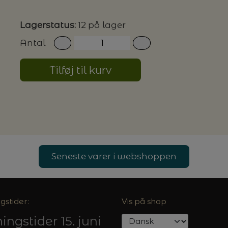
Lagerstatus:
12 på lager
G MILJØVENLIGE VASKEMIDLER
Antal
Tilføj til kurv
P
Seneste varer i webshoppen
gstider:
Vis på shop
ingstider 15. juni