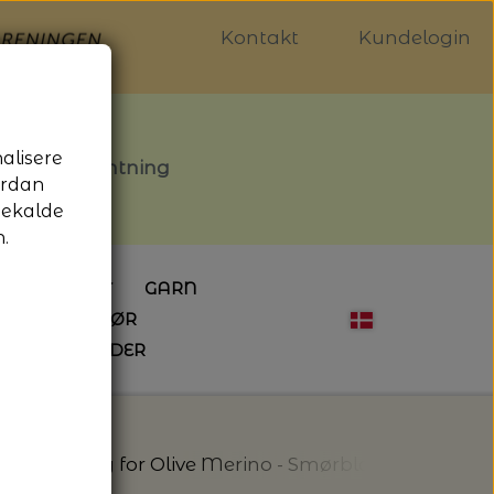
Kontakt
Kundelogin
nalisere
stille afhentning
ordan
gekalde
.
LDGALLERIET
GARN
OG SYTILBEHØR
ÅBNINGSTIDER
HÆKLING
MAGASINER
EBØGER
HÆKLENÅLE
LAINE MAGAZINE
 - UDE OG INDE
ESKO
NG
BØGER OM HÆKLING
ino
Knitting for Olive Merino - Smørblomst