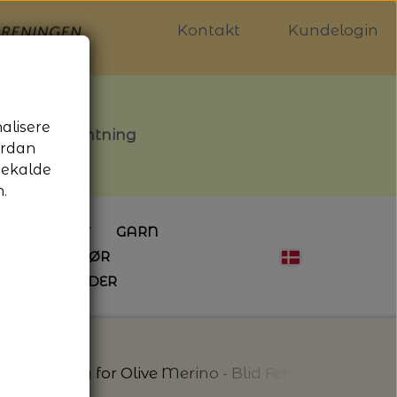
Kontakt
Kundelogin
nalisere
stille afhentning
ordan
gekalde
.
LDGALLERIET
GARN
OG SYTILBEHØR
ÅBNINGSTIDER
HÆKLING
MAGASINER
EBØGER
HÆKLENÅLE
LAINE MAGAZINE
 - UDE OG INDE
ESKO
NG
BØGER OM HÆKLING
ino
Knitting for Olive Merino - Blid Fersken