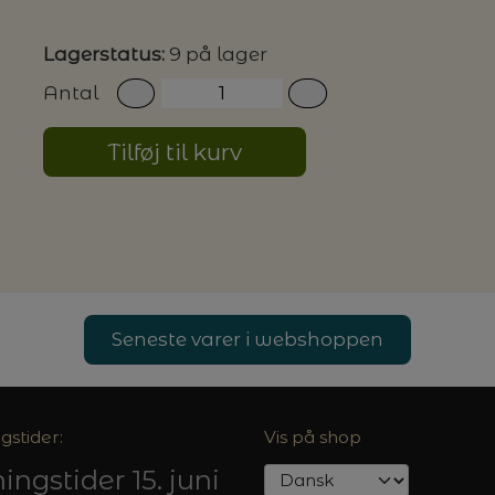
Lagerstatus:
9 på lager
G MILJØVENLIGE VASKEMIDLER
Antal
Tilføj til kurv
P
Seneste varer i webshoppen
gstider:
Vis på shop
ingstider 15. juni