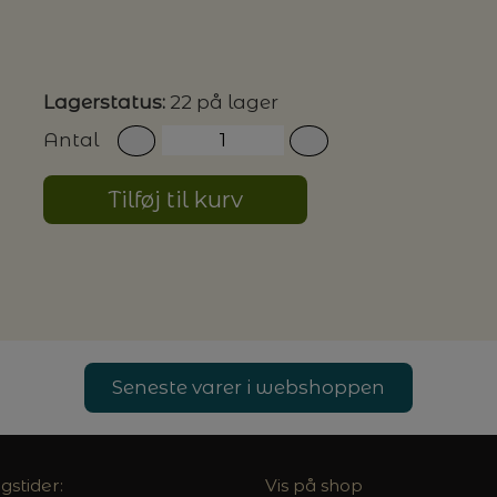
G MILJØVENLIGE VASKEMIDLER
Lagerstatus:
22 på lager
Antal
P
Tilføj til kurv
Seneste varer i webshoppen
gstider:
Vis på shop