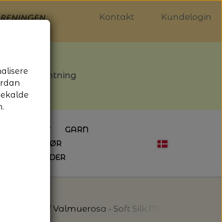
Kontakt
Kundelogin
nalisere
stille afhentning
ordan
gekalde
.
LDGALLERIET
GARN
OG SYTILBEHØR
ÅBNINGSTIDER
HÆKLING
MAGASINER
EBØGER
HÆKLENÅLE
LAINE MAGAZINE
 - UDE OG INDE
ESKO
NG
BØGER OM HÆKLING
 Silk Mohair
Valmuerosa - Soft Silk Mohair - Knitting