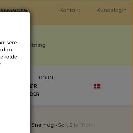
Kontakt
Kundelogin
nalisere
stille afhentning
ordan
gekalde
.
LDGALLERIET
GARN
OG SYTILBEHØR
ÅBNINGSTIDER
HÆKLING
MAGASINER
EBØGER
HÆKLENÅLE
LAINE MAGAZINE
 - UDE OG INDE
ESKO
NG
BØGER OM HÆKLING
 Silk Mohair
Snefnug - Soft Silk Mohair - Knitting for