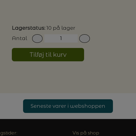
G MILJØVENLIGE VASKEMIDLER
Lagerstatus:
10 på lager
Antal
P
Tilføj til kurv
Seneste varer i webshoppen
gstider:
Vis på shop