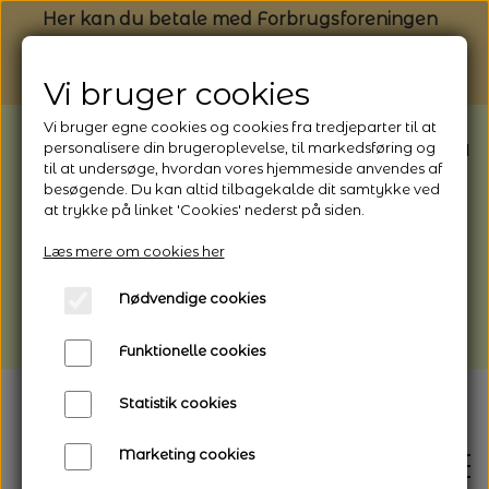
Her kan du betale med Forbrugsforeningen
Vi bruger cookies
Vi bruger egne cookies og cookies fra tredjeparter til at
BEMÆRK: Butikken har ferielukket* fra
personalisere din brugeroplevelse, til markedsføring og
til at undersøge, hvordan vores hjemmeside anvendes af
1/8 - 9/8 - 2026
besøgende. Du kan altid tilbagekalde dit samtykke ved
*Webshoppen er åben og sender hele
at trykke på linket 'Cookies' nederst på siden.
perioden - her kan du også bestille
Læs mere om cookies her
afhentning
Nødvendige cookies
Vi gør opmærksom på, at der kan være lidt
længere leveringstid
Funktionelle cookies
Statistik cookies
Marketing cookies