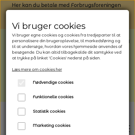
Her kan du betale med Forbrugsforeningen
Vi bruger cookies
Vi bruger egne cookies og cookies fra tredjeparter til at
BEMÆRK: Butikken har ferielukket* fra
personalisere din brugeroplevelse, til markedsføring og
til at undersøge, hvordan vores hjemmeside anvendes af
1/8 - 9/8 - 2026
besøgende. Du kan altid tilbagekalde dit samtykke ved
*Webshoppen er åben og sender hele
at trykke på linket 'Cookies' nederst på siden.
perioden - her kan du også bestille
Læs mere om cookies her
afhentning
Nødvendige cookies
Vi gør opmærksom på, at der kan være lidt
længere leveringstid
Funktionelle cookies
Statistik cookies
Marketing cookies