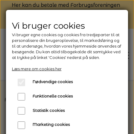
Her kan du betale med Forbrugsforeningen
Vi bruger cookies
Vi bruger egne cookies og cookies fra tredjeparter til at
personalisere din brugeroplevelse, til markedsføring og
til at undersøge, hvordan vores hjemmeside anvendes af
besøgende. Du kan altid tilbagekalde dit samtykke ved
at trykke på linket 'Cookies' nederst på siden.
Læs mere om cookies her
Nødvendige cookies
Funktionelle cookies
Forside
Vælg den rette garntype til dit projekt
K
FORSIDE
Statistik cookies
NYHEDSBREV
Marketing cookies