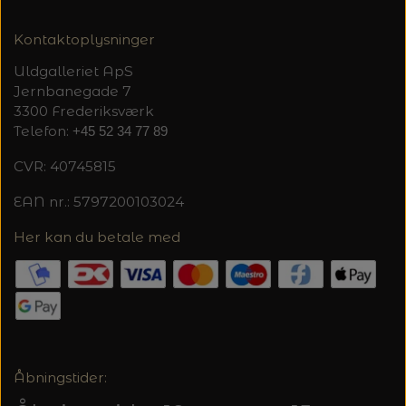
MAGMA
SPAR 40% - GLERUPS STØVLER BØRN (STR.
PETITEKNIT
19 - 23)
Kontaktoplysninger
PERMIN
SAKSE
Uldgalleriet ApS
RAUMA
PERMIN: SPAR 30% PÅ ALLE
Jernbanegade 7
SOMMERGARN
STRIKKE- OG SYNÅLE
JULEBRODERIER
3300 Frederiksværk
Telefon:
+45 52 34 77 89
SUSIE HAUMANN
BALDYRE: UDVALGTE BRODERIER - SPAR
SYTRÅD
CVR: 40745815
20%
EAN nr.: 5797200103024
TRYKLÅSE
Her kan du betale med
Åbningstider: