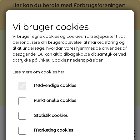
Her kan du betale med Forbrugsforeningen
Vi bruger cookies
Vi bruger egne cookies og cookies fra tredjeparter til at
BEMÆRK: Butikken har ferielukket* fra
personalisere din brugeroplevelse, til markedsføring og
til at undersøge, hvordan vores hjemmeside anvendes af
1/8 - 9/8 - 2026
besøgende. Du kan altid tilbagekalde dit samtykke ved
*Webshoppen er åben og sender hele
at trykke på linket 'Cookies' nederst på siden.
perioden - her kan du også bestille
Læs mere om cookies her
afhentning
Nødvendige cookies
Vi gør opmærksom på, at der kan være lidt
længere leveringstid
Funktionelle cookies
Statistik cookies
Marketing cookies