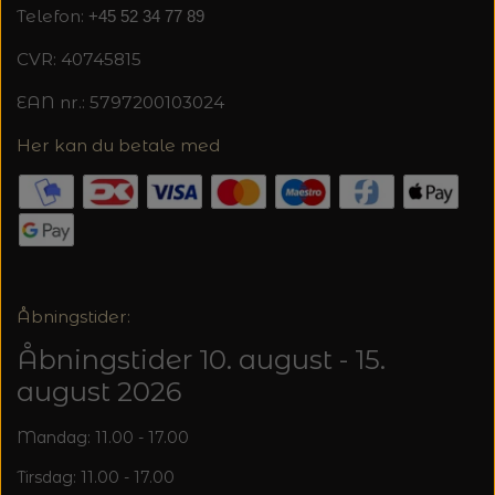
MAGMA
SPAR 40% - GLERUPS STØVLER BØRN (STR.
Telefon:
+45 52 34 77 89
PETITEKNIT
19 - 23)
PERMIN
CVR: 40745815
SAKSE
RAUMA
EAN nr.: 5797200103024
PERMIN: SPAR 30% PÅ ALLE
SOMMERGARN
STRIKKE- OG SYNÅLE
JULEBRODERIER
Her kan du betale med
SUSIE HAUMANN
BALDYRE: UDVALGTE BRODERIER - SPAR
SYTRÅD
20%
TRYKLÅSE
Åbningstider:
Åbningstider 10. august - 15.
august 2026
Mandag: 11.00 - 17.00
Tirsdag: 11.00 - 17.00