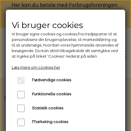
Her kan du betale med Forbrugsforeningen
Vi bruger cookies
Vi bruger egne cookies og cookies fra tredjeparter til at
personalisere din brugeroplevelse, til markedsføring og
til at undersøge, hvordan vores hjemmeside anvendes af
besøgende. Du kan altid tilbagekalde dit samtykke ved
at trykke på linket 'Cookies' nederst på siden.
Læs mere om cookies her
Nødvendige cookies
Funktionelle cookies
Forside
Vælg den rette garntype til dit projekt
K
FORSIDE
Statistik cookies
NYHEDSBREV
Marketing cookies