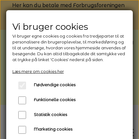
Her kan du betale med Forbrugsforeningen
Vi bruger cookies
Vi bruger egne cookies og cookies fra tredjeparter til at
BEMÆRK: Butikken har ferielukket* fra
personalisere din brugeroplevelse, til markedsføring og
til at undersøge, hvordan vores hjemmeside anvendes af
1/8 - 9/8 - 2026
besøgende. Du kan altid tilbagekalde dit samtykke ved
*Webshoppen er åben og sender hele
at trykke på linket 'Cookies' nederst på siden.
perioden - her kan du også bestille
Læs mere om cookies her
afhentning
Nødvendige cookies
Vi gør opmærksom på, at der kan være lidt
længere leveringstid
Funktionelle cookies
Statistik cookies
Marketing cookies