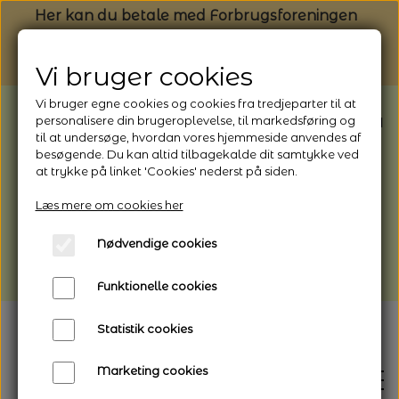
Her kan du betale med Forbrugsforeningen
Vi bruger cookies
Vi bruger egne cookies og cookies fra tredjeparter til at
BEMÆRK: Butikken har ferielukket* fra
personalisere din brugeroplevelse, til markedsføring og
til at undersøge, hvordan vores hjemmeside anvendes af
1/8 - 9/8 - 2026
besøgende. Du kan altid tilbagekalde dit samtykke ved
*Webshoppen er åben og sender hele
at trykke på linket 'Cookies' nederst på siden.
perioden - her kan du også bestille
Læs mere om cookies her
afhentning
Nødvendige cookies
Vi gør opmærksom på, at der kan være lidt
længere leveringstid
Funktionelle cookies
Statistik cookies
Marketing cookies