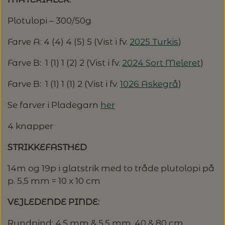
MAGMA
SPAR 40% - GLERUPS STØVLER BØRN (STR.
PETITEKNIT
19 - 23)
Plotulopi – 300/50g
PERMIN
SAKSE
Farve A: 4 (4) 4 (5) 5 (Vist i fv.
2025 Turkis
)
RAUMA
PERMIN: SPAR 30% PÅ ALLE
SOMMERGARN
STRIKKE- OG SYNÅLE
JULEBRODERIER
Farve B: 1 (1) 1 (2) 2 (Vist i fv.
2024 Sort Meleret
)
SUSIE HAUMANN
Farve B: 1 (1) 1 (1) 2 (Vist i fv.
1026 Askegrå
)
BALDYRE: UDVALGTE BRODERIER - SPAR
SYTRÅD
20%
Se farver i Pladegarn
her
TRYKLÅSE
4 knapper
STRIKKEFASTHED
14m og 19p i glatstrik med to tråde plutolopi på
p. 5,5 mm = 10 x 10 cm
VEJLEDENDE PINDE:
Rundpind: 4.5 mm & 5,5 mm, 40 & 80 cm