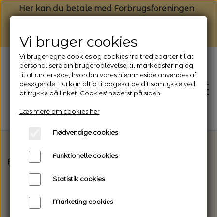
Her kan du betale med Forbrugsforeningen
Vi bruger cookies
Vi bruger egne cookies og cookies fra tredjeparter til at
personalisere din brugeroplevelse, til markedsføring og
til at undersøge, hvordan vores hjemmeside anvendes af
besøgende. Du kan altid tilbagekalde dit samtykke ved
at trykke på linket 'Cookies' nederst på siden.
Læs mere om cookies her
Nødvendige cookies
Funktionelle cookies
Forside
Strikkeopskrifter og strikkekits til dit næs
FORSIDE
Statistik cookies
NYHEDSBREV
Marketing cookies