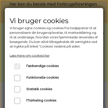
Her kan du betale med Forbrugsforeningen
Vi bruger cookies
Vi bruger egne cookies og cookies fra tredjeparter til at
BEMÆRK: Butikken har ferielukket* fra
personalisere din brugeroplevelse, til markedsføring og
til at undersøge, hvordan vores hjemmeside anvendes af
1/8 - 9/8 - 2026
besøgende. Du kan altid tilbagekalde dit samtykke ved
*Webshoppen er åben og sender hele
at trykke på linket 'Cookies' nederst på siden.
perioden - her kan du også bestille
Læs mere om cookies her
afhentning
Nødvendige cookies
Vi gør opmærksom på, at der kan være lidt
længere leveringstid
Funktionelle cookies
Statistik cookies
Marketing cookies