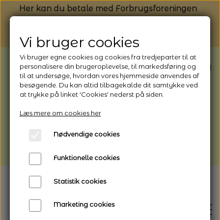
Her kan du betale med Forbrugsforeningen
Vi bruger cookies
Vi bruger egne cookies og cookies fra tredjeparter til at
BEMÆRK: Butikken har ferielukket* fra
personalisere din brugeroplevelse, til markedsføring og
til at undersøge, hvordan vores hjemmeside anvendes af
1/8 - 9/8 - 2026
besøgende. Du kan altid tilbagekalde dit samtykke ved
*Webshoppen er åben og sender hele
at trykke på linket 'Cookies' nederst på siden.
perioden - her kan du også bestille
Læs mere om cookies her
afhentning
Nødvendige cookies
Vi gør opmærksom på, at der kan være lidt
længere leveringstid
Funktionelle cookies
Statistik cookies
Marketing cookies