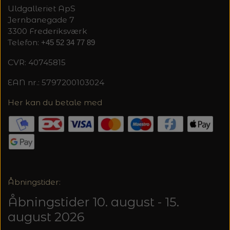
MAGMA
SPAR 40% - GLERUPS STØVLER BØRN (STR.
Uldgalleriet ApS
PETITEKNIT
19 - 23)
Jernbanegade 7
PERMIN
3300 Frederiksværk
SAKSE
Telefon:
+45 52 34 77 89
RAUMA
PERMIN: SPAR 30% PÅ ALLE
SOMMERGARN
CVR: 40745815
STRIKKE- OG SYNÅLE
JULEBRODERIER
SUSIE HAUMANN
EAN nr.: 5797200103024
BALDYRE: UDVALGTE BRODERIER - SPAR
SYTRÅD
Her kan du betale med
20%
TRYKLÅSE
Åbningstider:
Åbningstider 10. august - 15.
august 2026