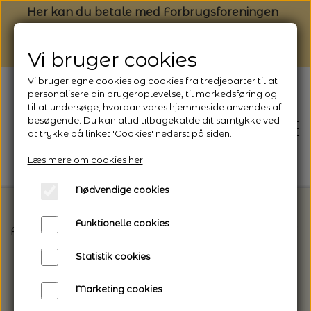
Her kan du betale med Forbrugsforeningen
Vi bruger cookies
Vi bruger egne cookies og cookies fra tredjeparter til at
personalisere din brugeroplevelse, til markedsføring og
til at undersøge, hvordan vores hjemmeside anvendes af
besøgende. Du kan altid tilbagekalde dit samtykke ved
at trykke på linket 'Cookies' nederst på siden.
Læs mere om cookies her
Nødvendige cookies
Funktionelle cookies
Forside
Vælg den rette garntype til dit projekt
I
FORSIDE
Statistik cookies
NYHEDSBREV
Marketing cookies