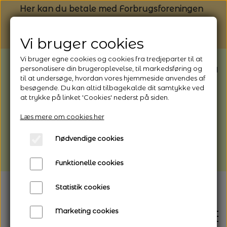
Her kan du betale med Forbrugsforeningen
Vi bruger cookies
Vi bruger egne cookies og cookies fra tredjeparter til at
BEMÆRK: Butikken har ferielukket* fra
personalisere din brugeroplevelse, til markedsføring og
til at undersøge, hvordan vores hjemmeside anvendes af
1/8 - 9/8 - 2026
besøgende. Du kan altid tilbagekalde dit samtykke ved
*Webshoppen er åben og sender hele
at trykke på linket 'Cookies' nederst på siden.
perioden - her kan du også bestille
Læs mere om cookies her
afhentning
Nødvendige cookies
Vi gør opmærksom på, at der kan være lidt
længere leveringstid
Funktionelle cookies
Statistik cookies
Marketing cookies