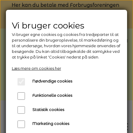
Her kan du betale med Forbrugsforeningen
Vi bruger cookies
Vi bruger egne cookies og cookies fra tredjeparter til at
BEMÆRK: Butikken har ferielukket* fra
personalisere din brugeroplevelse, til markedsføring og
til at undersøge, hvordan vores hjemmeside anvendes af
1/8 - 9/8 - 2026
besøgende. Du kan altid tilbagekalde dit samtykke ved
*Webshoppen er åben og sender hele
at trykke på linket 'Cookies' nederst på siden.
perioden - her kan du også bestille
Læs mere om cookies her
afhentning
Nødvendige cookies
Vi gør opmærksom på, at der kan være lidt
længere leveringstid
Funktionelle cookies
Statistik cookies
Marketing cookies