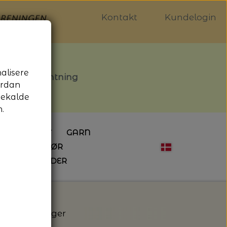
Kontakt
Kundelogin
nalisere
stille afhentning
ordan
gekalde
.
LDGALLERIET
GARN
OG SYTILBEHØR
ÅBNINGSTIDER
HÆKLING
MAGASINER
EBØGER
HÆKLENÅLE
LAINE MAGAZINE
 - UDE OG INDE
ESKO
NG
BØGER OM HÆKLING
lpaca 2 - Isager