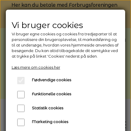
Her kan du betale med Forbrugsforeningen
Vi bruger cookies
Vi bruger egne cookies og cookies fra tredjeparter til at
BEMÆRK: Butikken har ferielukket* fra
personalisere din brugeroplevelse, til markedsføring og
til at undersøge, hvordan vores hjemmeside anvendes af
1/8 - 9/8 - 2026
besøgende. Du kan altid tilbagekalde dit samtykke ved
*Webshoppen er åben og sender hele
at trykke på linket 'Cookies' nederst på siden.
perioden - her kan du også bestille
Læs mere om cookies her
afhentning
Nødvendige cookies
Vi gør opmærksom på, at der kan være lidt
længere leveringstid
Funktionelle cookies
Statistik cookies
Marketing cookies